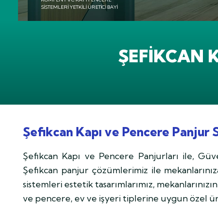
01
KOMPEN PVC KAPI PENCERE
SISTEMLERI YETKILI ÜRETICI BAYI
ŞEFIKCAN K
Şefikcan Kapı ve Pencere Panjur 
Şefikcan Kapı ve Pencere Panjurları ile, Güven
Şefikcan panjur çözümlerimiz ile mekanlarını
sistemleri estetik tasarımlarımız, mekanlarınızın
ve pencere, ev ve işyeri tiplerine uygun özel 