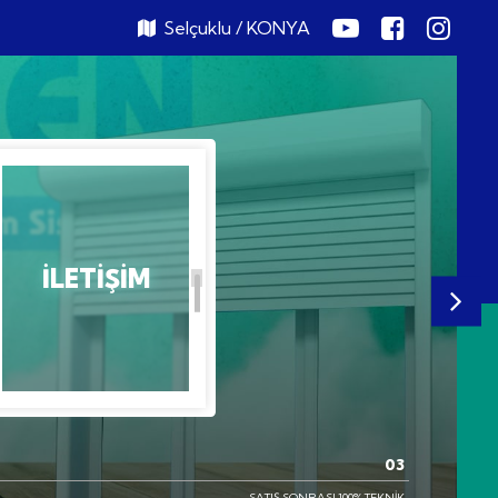
Selçuklu / KONYA
N &
İLETIŞIM
MET