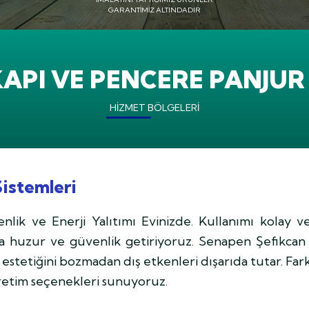
02
İMALATINI YAPTIĞIMIZ ÜRÜNLER
GARANTIMIZ ALTINDADIR
API VE PENCERE PANJUR
HIZMET BÖLGELERI
Sistemleri
lik ve Enerji Yalıtımı Evinizde. Kullanımı kolay ve
za huzur ve güvenlik getiriyoruz. Senapen Şefikcan
 estetiğini bozmadan dış etkenleri dışarıda tutar. Fark
üretim seçenekleri sunuyoruz.