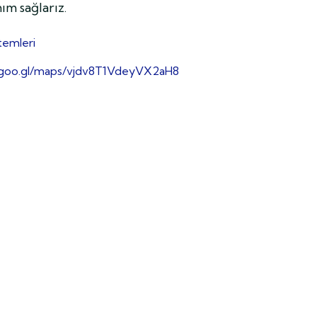
ım sağlarız.
temleri
//goo.gl/maps/vjdv8T1VdeyVX2aH8