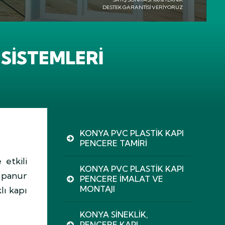
SAT
DESTEK
 SISTEMLERI
KONYA PVC PLASTIK KAPI
PENCERE TAMIRI
 etkili
KONYA PVC PLASTIK KAPI
 panur
PENCERE İMALAT VE
MONTAJI
lı kapı
KONYA SINEKLIK,
PENCERE KAPI