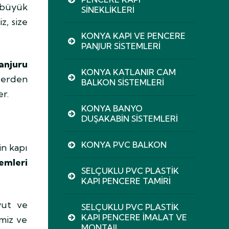
ı büyük
SINEKLIKLERI
z, size
KONYA KAPI VE PENCERE
PANJUR SISTEMLERI
anjuru
KONYA KATLANIR CAM
lerden
BALKON SISTEMLERI
er.
KONYA BANYO
DUŞAKABIN SISTEMLERI
KONYA PVC BALKON
in kapı
emleri
SELÇUKLU PVC PLASTIK
KAPI PENCERE TAMIRI
yut ve
SELÇUKLU PVC PLASTIK
KAPI PENCERE İMALAT VE
imiz ve
MONTAJI