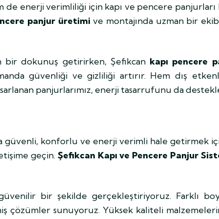
m de enerji verimliliği için kapı ve pencere panjurlar
encere panjur üretimi
ve montajında uzman bir ekibi
n bir dokunuş getirirken, Şefikcan
kapı pencere p
manda güvenliği ve gizliliği artırır. Hem dış etken
sarlanan panjurlarımız, enerji tasarrufunu da destekl
aha güvenli, konforlu ve enerji verimli hale getirmek iç
letişime geçin.
Şefikcan Kapı ve Pencere Panjur Sist
üvenilir bir şekilde gerçekleştiriyoruz. Farklı bo
lmiş çözümler sunuyoruz. Yüksek kaliteli malzemeler